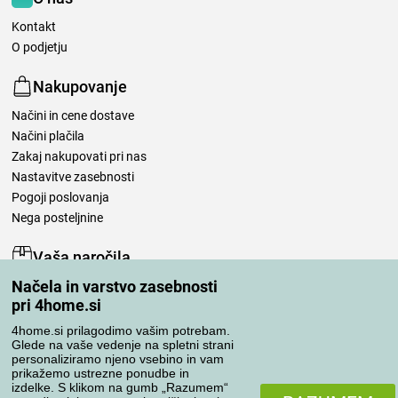
Kontakt
O podjetju
Nakupovanje
Načini in cene dostave
Načini plačila
Zakaj nakupovati pri nas
Nastavitve zasebnosti
Pogoji poslovanja
Nega posteljnine
Vaša naročila
Načela in varstvo zasebnosti
Moj račun
pri 4home.si
Pregled naročil
Reklamacija
4home.si prilagodimo vašim potrebam.
Glede na vaše vedenje na spletni strani
Odstop od kupoprodajne pogodbe
personaliziramo njeno vsebino in vam
Pravila obdelave ocen
prikažemo ustrezne ponudbe in
izdelke. S klikom na gumb „Razumem“