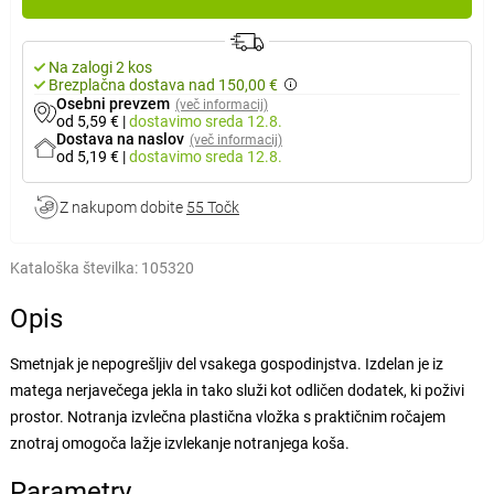
Na zalogi 2 kos
Brezplačna dostava nad 150,00 €
Osebni prevzem
(več informacij)
od 5,59 €
|
dostavimo
sreda 12.8.
Dostava na naslov
(več informacij)
od 5,19 €
|
dostavimo
sreda 12.8.
Z nakupom dobite
55 Točk
Kataloška številka:
105320
Opis
Smetnjak je nepogrešljiv del vsakega gospodinjstva. Izdelan je iz
matega nerjavečega jekla in tako služi kot odličen dodatek, ki poživi
prostor. Notranja izvlečna plastična vložka s praktičnim ročajem
znotraj omogoča lažje izvlekanje notranjega koša.
Parametry