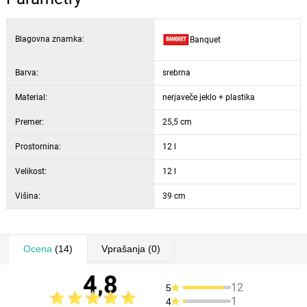
Blagovna znamka:
Banquet
Barva:
srebrna
Material:
nerjaveče jeklo + plastika
Premer:
25,5 cm
Prostornina:
12 l
Velikost:
12 l
Višina:
39 cm
Ocena
(14)
Vprašanja
(0)
4,8
12
5
1
4