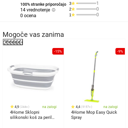
1
3
100% stranke priporočajo
0
2
14 vrednotenje
0
1
0 ocena
Mogoče vas zanima
Previous
%
-15%
-9%
4,9
na zalogi
4,4
na zalogi
244x
5157x
4Home Sklopni
4Home Mop Easy Quick
silikonski koš za perilo
Spray
Clean