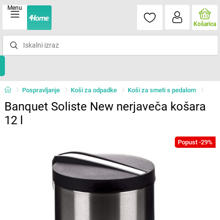
Menu
Košarica
Pospravljanje
Koši za odpadke
Koši za smeti s pedalom
Banquet Soliste New nerjaveča košara
12 l
Popust -29%