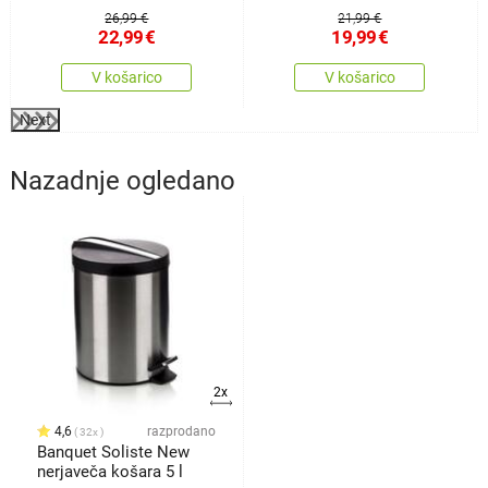
26,99 €
21,99 €
22,99
€
19,99
€
V košarico
V košarico
Next
Nazadnje ogledano
2x
4,6
razprodano
32x
Banquet Soliste New
nerjaveča košara 5 l