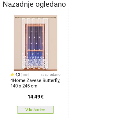
Nazadnje ogledano
4,3
razprodano
18x
4Home Zavese Butterfly,
140 x 245 cm
14,49
€
V košarico